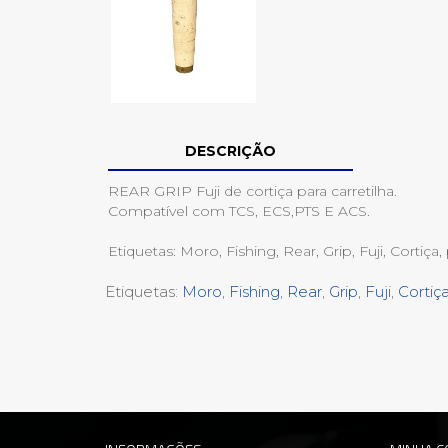
DESCRIÇÃO
REAR GRIP Fuji de cortiça para carretilha.
Compatível com TCS, ECS,PTS E ACS.
Etiquetas: Moro, Fishing, Rear, Grip, Fuji, Cortiça, 
Etiquetas:
Moro
,
Fishing
,
Rear
,
Grip
,
Fuji
,
Cortiç