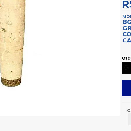
R
MO
B
GR
CO
C
Qtd
C