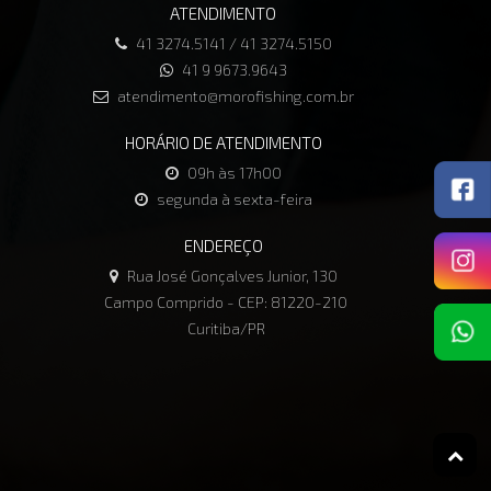
ATENDIMENTO
41 3274.5141 / 41 3274.5150
41 9 9673.9643
atendimento@morofishing.com.br
HORÁRIO DE ATENDIMENTO
09h às 17h00
segunda à sexta-feira
ENDEREÇO
Rua José Gonçalves Junior, 130
Campo Comprido - CEP: 81220-210
Curitiba/PR