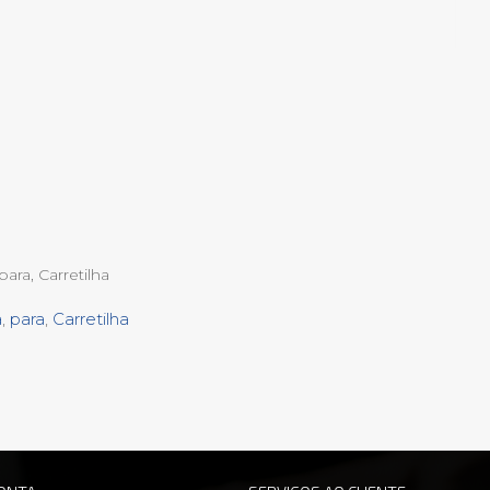
para, Carretilha
a
,
para
,
Carretilha