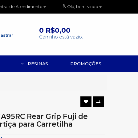
ntral de Atendimento
Olá, bem-vindo
0
R$0,00
astrar
Carrinho está vazio.
RESINAS
PROMOÇÕES
A95RC Rear Grip Fuji de
rtiça para Carretilha