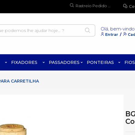
Rastreio Pedido ...
Ce
Olá, bem-vindo
Entrar
/
Cad
FIXADORES
PASSADORES
PONTEIRAS
FIOS
 PARA CARRETILHA
BG
Co