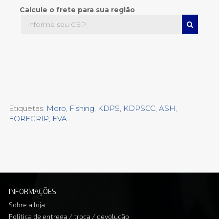
Calcule o frete para sua região
Etiquetas:
Moro
,
Fishing
,
KDPS
,
KDPSCC
,
ASH
,
FOREGRIP
,
EVA
INFORMAÇÕES
Sobre a loja
Política de entrega / troca / devolução