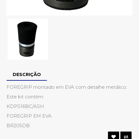
DESCRIÇÃO
FOREGRIP montado em EVA com detalhe metálico.
Este kit contém:
KDPS16BC/ASH
FOREGRIP EM EVA
BR205DB