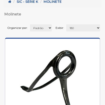
 - Metais para cabos (45)
SIC - SÉRIE K
MOLINETE
Serie K (32)
2)
Molinete
5)
Organizar por:
Exibir: