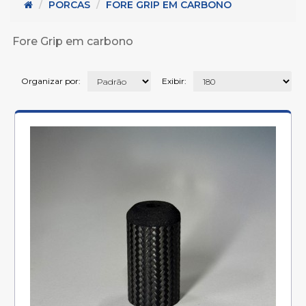
 - Metais para cabos (45)
PORCAS
FORE GRIP EM CARBONO
Serie K (32)
2)
Fore Grip em carbono
5)
Organizar por:
Exibir: