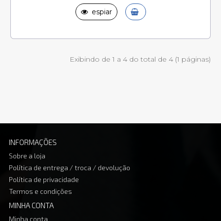
espiar
Exibindo de 1 a 4 do total de 4 (1 páginas)
INFORMAÇÕES
Sobre a loja
Política de entrega / troca / devolução
Política de privacidade
Termos e condições
MINHA CONTA
Minha conta