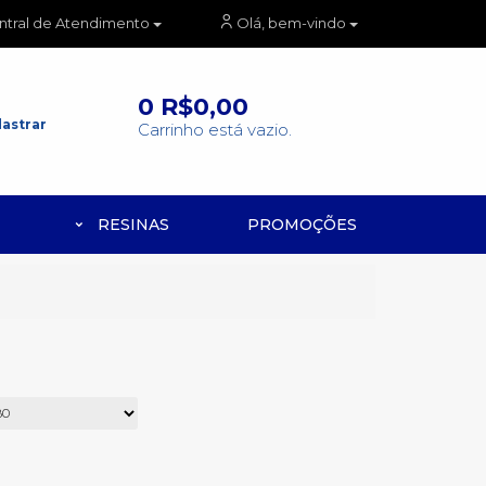
ntral de Atendimento
Olá, bem-vindo
0
R$0,00
astrar
Carrinho está vazio.
RESINAS
PROMOÇÕES