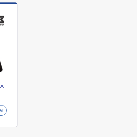
VA
ar