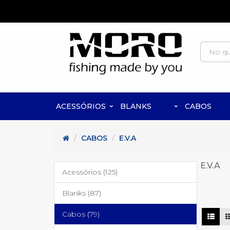
ACESSÓRIOS
BLANKS
CABOS
CABOS
E.V.A
E.V.A
Acessórios (125)
Blanks (87)
Cabos (79)