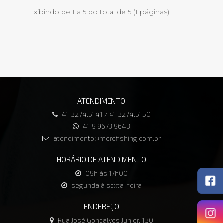
Exibindo de 1 a 5 do total de 5 (1 páginas)
ATENDIMENTO
41 3274.5141 / 41 3274.5150
41 9 9673.9643
atendimento@morofishing.com.br
HORÁRIO DE ATENDIMENTO
09h às 17h00
segunda à sexta-feira
ENDEREÇO
Rua José Gonçalves Junior, 130