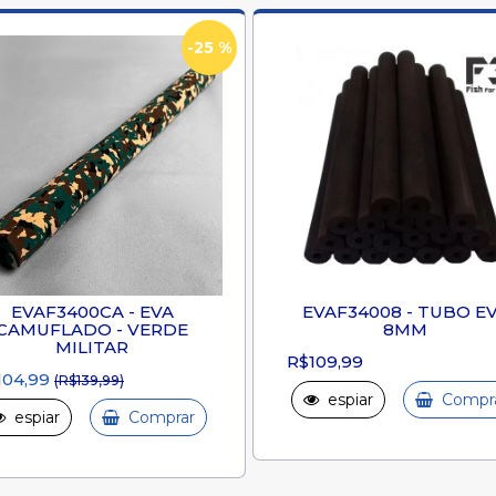
-25 %
EVAF3400CA - EVA
EVAF34008 - TUBO E
CAMUFLADO - VERDE
8MM
MILITAR
R$109,99
104,99
(R$139,99)
espiar
Compr
espiar
Comprar