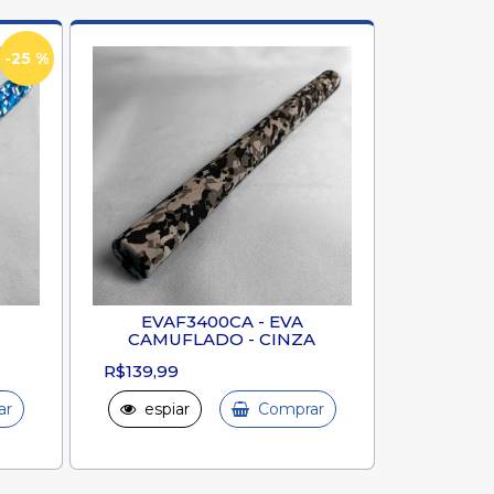
-25 %
EVAF3400CA - EVA
CAMUFLADO - CINZA
R$139,99
ar
espiar
Comprar