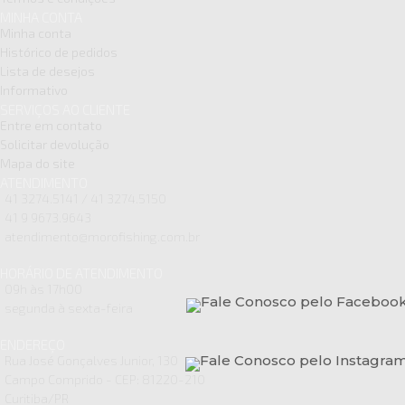
MINHA CONTA
Minha conta
Histórico de pedidos
Lista de desejos
Informativo
SERVIÇOS AO CLIENTE
Entre em contato
Solicitar devolução
Mapa do site
ATENDIMENTO
41 3274.5141 / 41 3274.5150
41 9 9673.9643
atendimento@morofishing.com.br
HORÁRIO DE ATENDIMENTO
09h às 17h00
segunda à sexta-feira
ENDEREÇO
Rua José Gonçalves Junior, 130
Campo Comprido - CEP: 81220-210
Curitiba/PR