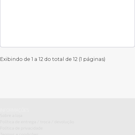
Exibindo de 1 a 12 do total de 12 (1 páginas)
INFORMAÇÕES
Sobre a loja
Política de entrega / troca / devolução
Política de privacidade
Termos e condições