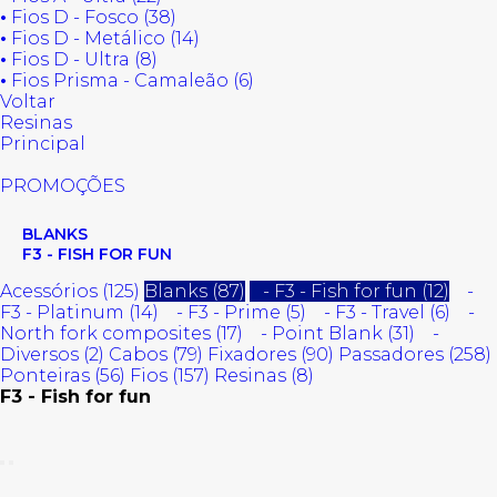
•
Fios D - Fosco (38)
•
Fios D - Metálico (14)
•
Fios D - Ultra (8)
•
Fios Prisma - Camaleão (6)
Voltar
Resinas
Principal
PROMOÇÕES
BLANKS
F3 - FISH FOR FUN
Acessórios (125)
Blanks (87)
- F3 - Fish for fun (12)
-
F3 - Platinum (14)
- F3 - Prime (5)
- F3 - Travel (6)
-
North fork composites (17)
- Point Blank (31)
-
Diversos (2)
Cabos (79)
Fixadores (90)
Passadores (258)
Ponteiras (56)
Fios (157)
Resinas (8)
F3 - Fish for fun