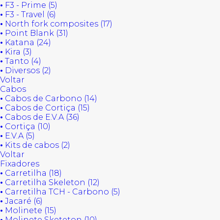
•
F3 - Prime (5)
•
F3 - Travel (6)
•
North fork composites (17)
•
Point Blank (31)
•
Katana (24)
•
Kira (3)
•
Tanto (4)
•
Diversos (2)
Voltar
Cabos
•
Cabos de Carbono (14)
•
Cabos de Cortiça (15)
•
Cabos de E.V.A (36)
•
Cortiça (10)
•
E.V.A (5)
•
Kits de cabos (2)
Voltar
Fixadores
•
Carretilha (18)
•
Carretilha Skeleton (12)
•
Carretilha TCH - Carbono (5)
•
Jacaré (6)
•
Molinete (15)
•
Molinete Sketeton (10)