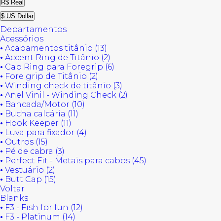
R$ Real
$ US Dollar
Departamentos
Acessórios
•
Acabamentos titânio (13)
•
Accent Ring de Titânio (2)
•
Cap Ring para Foregrip (6)
•
Fore grip de Titânio (2)
•
Winding check de titânio (3)
•
Anel Vinil - Winding Check (2)
•
Bancada/Motor (10)
•
Bucha calcária (11)
•
Hook Keeper (11)
•
Luva para fixador (4)
•
Outros (15)
•
Pé de cabra (3)
•
Perfect Fit - Metais para cabos (45)
•
Vestuário (2)
•
Butt Cap (15)
Voltar
Blanks
•
F3 - Fish for fun (12)
•
F3 - Platinum (14)