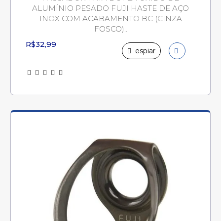
ALUMÍNIO PESADO FUJI HASTE DE AÇO
INOX COM ACABAMENTO BC (CINZA
FOSCO)..
R$32,99
espiar