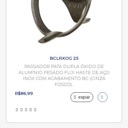
BCLRXOG 25
PASSADOR PATA DUPLA ÓXIDO DE
ALUMÍNIO PESADO FUJI HASTE DE AÇO
INOX COM ACABAMENTO BC (CINZA
FOSCO)..
R$86,99
espiar