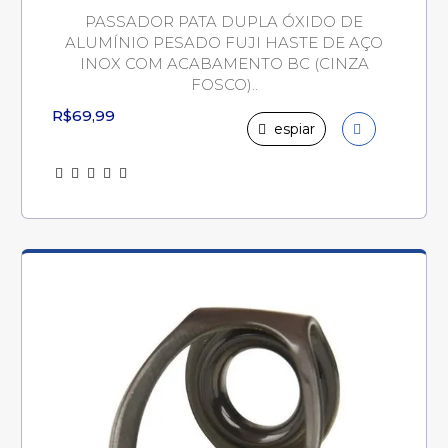
PASSADOR PATA DUPLA ÓXIDO DE
ALUMÍNIO PESADO FUJI HASTE DE AÇO
INOX COM ACABAMENTO BC (CINZA
FOSCO)..
R$69,99
espiar