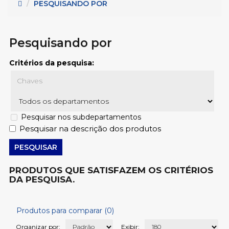
 - Metais para cabos (45)
PESQUISANDO POR
Serie K (32)
2)
Pesquisando por
5)
Critérios da pesquisa:
Pesquisar nos subdepartamentos
Pesquisar na descrição dos produtos
PRODUTOS QUE SATISFAZEM OS CRITÉRIOS
DA PESQUISA.
Produtos para comparar (0)
Organizar por:
Exibir: