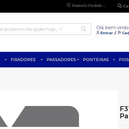
Rastreio Pedido ...
Ce
Olá, bem-vindo
Entrar
/
Cad
FIXADORES
PASSADORES
PONTEIRAS
FIOS
F3
Pa