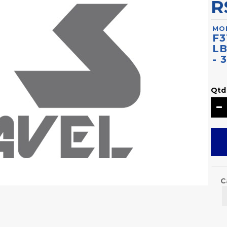
R
MO
F3
LB
- 
Qtd
C