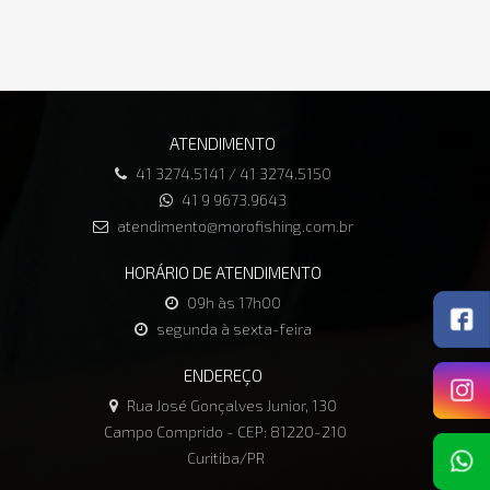
ATENDIMENTO
41 3274.5141 / 41 3274.5150
41 9 9673.9643
atendimento@morofishing.com.br
HORÁRIO DE ATENDIMENTO
09h às 17h00
segunda à sexta-feira
ENDEREÇO
Rua José Gonçalves Junior, 130
Campo Comprido - CEP: 81220-210
Curitiba/PR