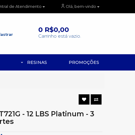
ntral de Atendimento
Olá, bem-vindo
0
R$0,00
astrar
Carrinho está vazio.
RESINAS
PROMOÇÕES
T721G - 12 LBS Platinum - 3
rtes