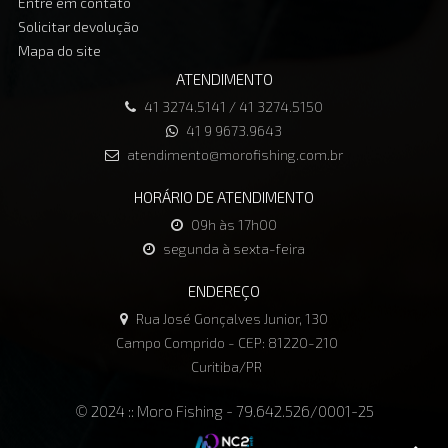
Entre em contato
Solicitar devolução
Mapa do site
ATENDIMENTO
41 3274.5141 / 41 3274.5150
41 9 9673.9643
atendimento@morofishing.com.br
HORÁRIO DE ATENDIMENTO
09h às 17h00
segunda à sexta-feira
ENDEREÇO
Rua José Gonçalves Junior, 130
Campo Comprido - CEP: 81220-210
Curitiba/PR
© 2024 :: Moro Fishing - 79.642.526/0001-25