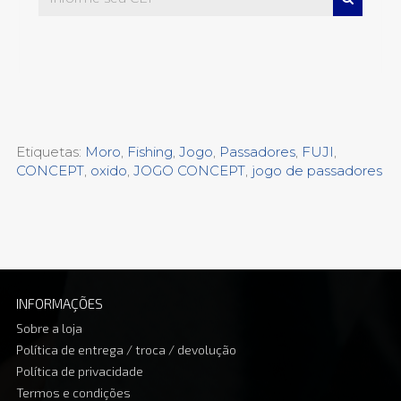
Etiquetas:
Moro
,
Fishing
,
Jogo
,
Passadores
,
FUJI
,
CONCEPT
,
oxido
,
JOGO CONCEPT
,
jogo de passadores
INFORMAÇÕES
Sobre a loja
Política de entrega / troca / devolução
Política de privacidade
Termos e condições