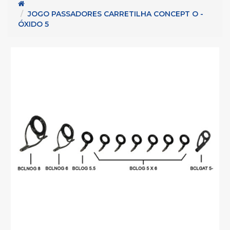
 - Metais para cabos (45)
Serie K (32)
JOGO PASSADORES CARRETILHA CONCEPT O -
ÓXIDO 5
2)
5)