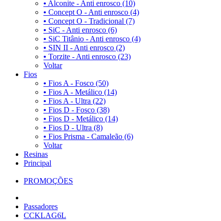
•
Alconite - Anti enrosco (10)
•
Concept O - Anti enrosco (4)
•
Concept O - Tradicional (7)
•
SiC - Anti enrosco (6)
•
SiC Titânio - Anti enrosco (4)
•
SIN II - Anti enrosco (2)
•
Torzite - Anti enrosco (23)
Voltar
Fios
•
Fios A - Fosco (50)
•
Fios A - Metálico (14)
•
Fios A - Ultra (22)
•
Fios D - Fosco (38)
•
Fios D - Metálico (14)
•
Fios D - Ultra (8)
•
Fios Prisma - Camaleão (6)
Voltar
Resinas
Principal
PROMOÇÕES
Passadores
CCKLAG6L