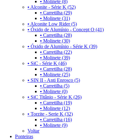
•
Molinete (8)
•
Alconite - Série K (52)
•
Carretilha (29)
•
Molinete (31)
•
Alconite Low Rider (5)
•
Óxido de Alumínio - Concept O (41)
•
Carretilha (28)
•
Molinete (30)
•
Óxido de Alumínio - Série K (39)
•
Carretilha (22)
•
Molinete (39)
•
SiC - Série K (46)
•
Carretilha (28)
•
Molinete (25)
•
SIN II - Anti Enrosco (5)
•
Carretilha (5)
•
Molinete (0)
•
SiC Titânio - Série K (26)
•
Carretilha (19)
•
Molinete (12)
•
Torzite - Serie K (32)
•
Carretilha (16)
•
Molinete (9)
Voltar
Ponteiras