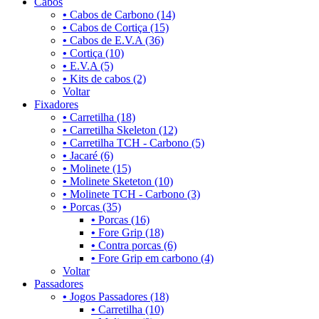
Cabos
•
Cabos de Carbono (14)
•
Cabos de Cortiça (15)
•
Cabos de E.V.A (36)
•
Cortiça (10)
•
E.V.A (5)
•
Kits de cabos (2)
Voltar
Fixadores
•
Carretilha (18)
•
Carretilha Skeleton (12)
•
Carretilha TCH - Carbono (5)
•
Jacaré (6)
•
Molinete (15)
•
Molinete Sketeton (10)
•
Molinete TCH - Carbono (3)
•
Porcas (35)
•
Porcas (16)
•
Fore Grip (18)
•
Contra porcas (6)
•
Fore Grip em carbono (4)
Voltar
Passadores
•
Jogos Passadores (18)
•
Carretilha (10)