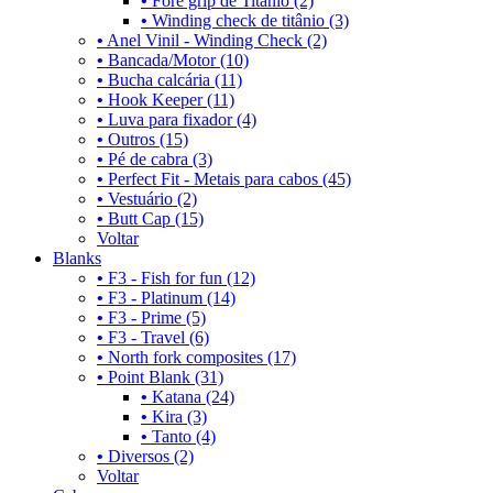
•
Fore grip de Titânio (2)
•
Winding check de titânio (3)
•
Anel Vinil - Winding Check (2)
•
Bancada/Motor (10)
•
Bucha calcária (11)
•
Hook Keeper (11)
•
Luva para fixador (4)
•
Outros (15)
•
Pé de cabra (3)
•
Perfect Fit - Metais para cabos (45)
•
Vestuário (2)
•
Butt Cap (15)
Voltar
Blanks
•
F3 - Fish for fun (12)
•
F3 - Platinum (14)
•
F3 - Prime (5)
•
F3 - Travel (6)
•
North fork composites (17)
•
Point Blank (31)
•
Katana (24)
•
Kira (3)
•
Tanto (4)
•
Diversos (2)
Voltar