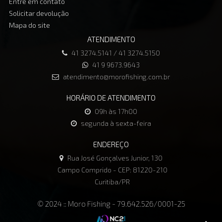
Entre em contato
Solicitar devolução
Mapa do site
ATENDIMENTO
41 3274.5141 / 41 3274.5150
41 9 9673.9643
atendimento@morofishing.com.br
HORÁRIO DE ATENDIMENTO
09h às 17h00
segunda à sexta-feira
ENDEREÇO
Rua José Gonçalves Junior, 130
Campo Comprido - CEP: 81220-210
Curitiba/PR
© 2024 :: Moro Fishing - 79.642.526/0001-25