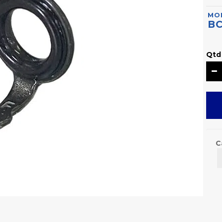
MO
B
Qtd
C