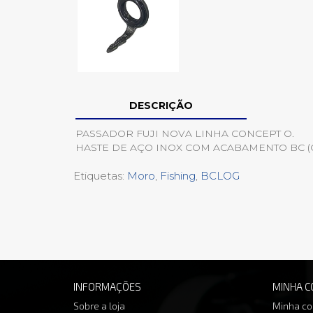
DESCRIÇÃO
PASSADOR FUJI NOVA LINHA CONCEPT O.
HASTE DE AÇO INOX COM ACABAMENTO BC (C
Etiquetas:
Moro
,
Fishing
,
BCLOG
INFORMAÇÕES
MINHA C
Sobre a loja
Minha co