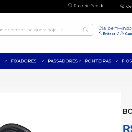
Rastreio Pedido ...
Ce
Olá, bem-vindo
Entrar
/
Cad
FIXADORES
PASSADORES
PONTEIRAS
FIOS
B
R