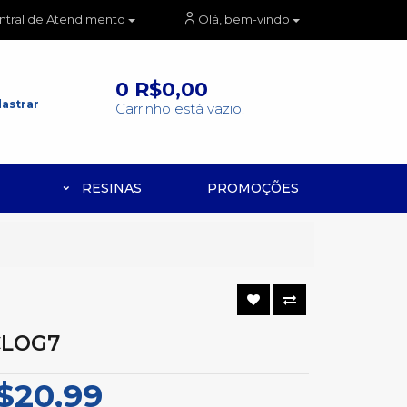
ntral de Atendimento
Olá, bem-vindo
0
R$0,00
astrar
Carrinho está vazio.
RESINAS
PROMOÇÕES
CLOG7
$20,99