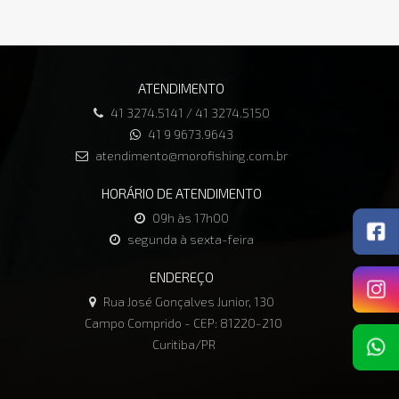
ATENDIMENTO
41 3274.5141 / 41 3274.5150
41 9 9673.9643
atendimento@morofishing.com.br
HORÁRIO DE ATENDIMENTO
09h às 17h00
segunda à sexta-feira
ENDEREÇO
Rua José Gonçalves Junior, 130
Campo Comprido - CEP: 81220-210
Curitiba/PR