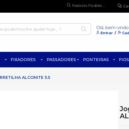
Rastreio Pedido ...
Ce
Olá, bem-vindo
Entrar
/
Cad
FIXADORES
PASSADORES
PONTEIRAS
FIOS
RETILHA ALCONITE 5.5
Jo
AL