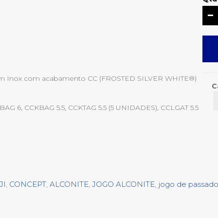
em Inox com acabamento CC (FROSTED SILVER WHITE®)
C
AG 6, CCKBAG 5.5, CCKTAG 5.5 (5 UNIDADES), CCLGAT 5.5
JI
,
CONCEPT
,
ALCONITE
,
JOGO ALCONITE
,
jogo de passado