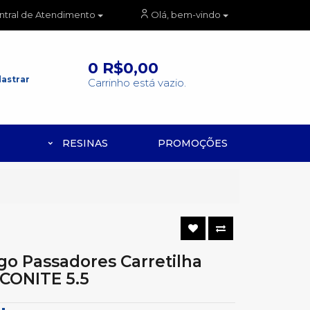
ntral de Atendimento
Olá, bem-vindo
0
R$0,00
astrar
Carrinho está vazio.
RESINAS
PROMOÇÕES
go Passadores Carretilha
CONITE 5.5