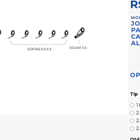
R
MO
J
P
C
AL
OP
Tip
1
2
2
2
Qtd