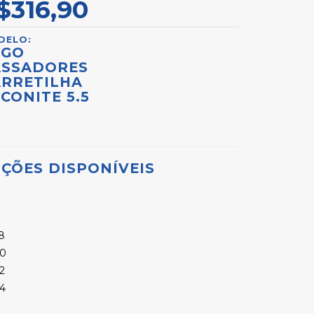
$316,90
DELO:
OGO
ASSADORES
ARRETILHA
CONITE 5.5
ÇÕES DISPONÍVEIS
.8
.0
.2
.4