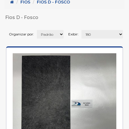
 - Metais para cabos (45)
FIOS
FIOS D - FOSCO
Serie K (32)
2)
Fios D - Fosco
5)
Organizar por:
Exibir: