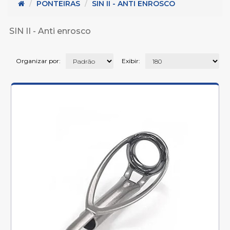
 - Metais para cabos (45)
PONTEIRAS
SIN II - ANTI ENROSCO
Serie K (32)
2)
SIN II - Anti enrosco
5)
Organizar por:
Exibir: