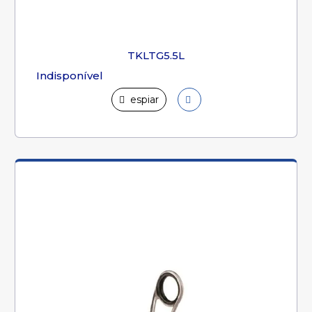
TKLTG5.5L
Indisponível
espiar