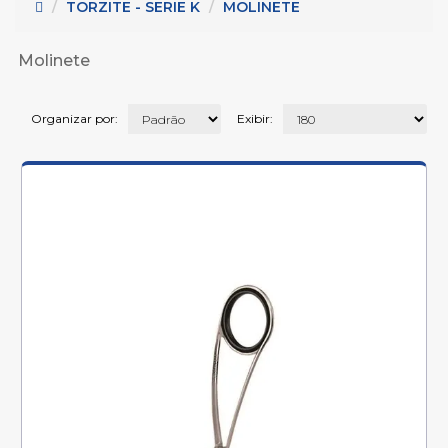
 - Metais para cabos (45)
TORZITE - SERIE K
MOLINETE
Serie K (32)
2)
Molinete
5)
Organizar por:
Exibir: