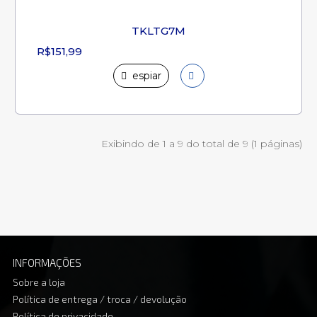
TKLTG7M
R$151,99
espiar
Exibindo de 1 a 9 do total de 9 (1 páginas)
INFORMAÇÕES
Sobre a loja
Política de entrega / troca / devolução
Política de privacidade